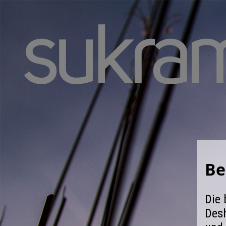
Be
Die 
Desh