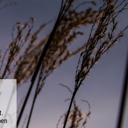
t.
ben