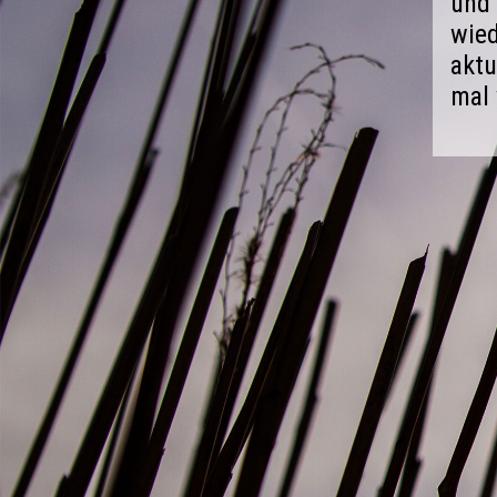
und 
wied
aktu
mal 